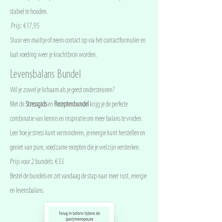
stabiel te houden.
Prijs: €17,95
Stuur een mailtje of neem contact op via het contactformulier en
laat voeding weer je krachtbron worden.
Levensbalans Bundel
Wil je zowel je lichaam als je geest ondersteunen?
Met de
Stressgids
en
Receptenbundel
krijg je de perfecte
combinatie van kennis en inspiratie om meer balans te vinden.
Leer hoe je stress kunt verminderen, je energie kunt herstellen en
geniet van pure, voedzame recepten die je welzijn versterken.
Prijs voor 2 bundels: €33
Bestel de bundels en zet vandaag de stap naar meer rust, energie
en levensbalans.