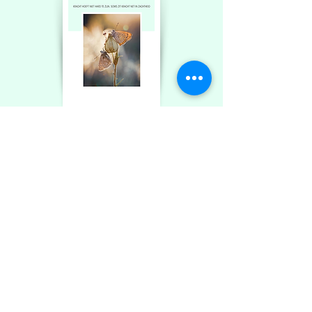
Digitale bundel over (peri)menopauze
Een zachte uitgestoken hand voor deze nieuwe fase
Je merkt dat je lichaam verandert. Misschien slaap je wat
onrustiger, voelt je hoofd sneller vol, of herken je de vrouw in de
spiegel even niet meer. Weet dat je niet alleen bent en vooral: dat
je dit niet 'gewoon maar moet ondergaan'.
Ik heb deze menopauzebundel samengesteld als een warm
rustpunt voor je. Geen dwingende regels, maar drie liefdevolle
gidsen die je helpen om met zachtheid naar jezelf te kijken en de