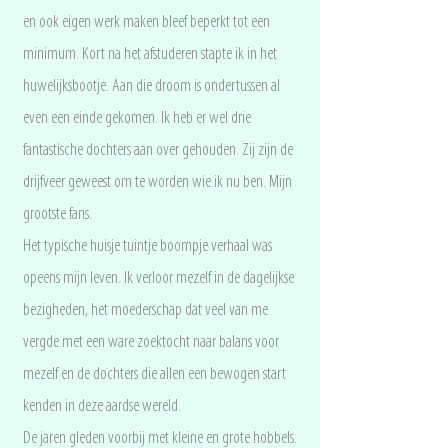
en ook eigen werk maken bleef beperkt tot een
minimum. Kort na het afstuderen stapte ik in het
huwelijksbootje. Aan die droom is ondertussen al
even een einde gekomen. Ik heb er wel drie
fantastische dochters aan over gehouden. Zij zijn de
drijfveer geweest om te worden wie ik nu ben. Mijn
grootste fans.
Het typische huisje tuintje boompje verhaal was
opeens mijn leven. Ik verloor mezelf in de dagelijkse
bezigheden, het moederschap dat veel van me
vergde met een ware zoektocht naar balans voor
mezelf en de dochters die allen een bewogen start
kenden in deze aardse wereld.
De jaren gleden voorbij met kleine en grote hobbels.