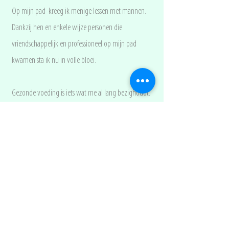
Op mijn pad kreeg ik menige lessen met mannen.
Dankzij hen en enkele wijze personen die
vriendschappelijk en professioneel op mijn pad
kwamen sta ik nu in volle bloei.
Gezonde voeding is iets wat me al lang bezighoudt.
Ik verslond kookboeken en verdiepte me in voeding.
Ik kwam in contact met macrobiotische voeding, en
de jaren die volgden kookte ik macrobiotisch. .
Daarna werd ik volledig vegetariër. Tot een paar jaar
geleden ik in contact kwam met
orthomoleculaire
voeding
.
Toen kwam niet alleen het besef dat mijn voeding
onvoldoende eiwitten en goede vetten bevatte,