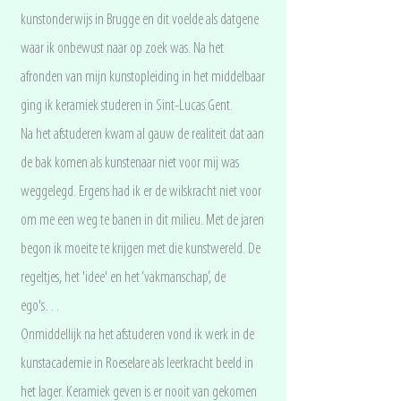
kunstonderwijs in Brugge en dit voelde als datgene
waar ik onbewust naar op zoek was. Na het
afronden van mijn kunstopleiding in het middelbaar
ging ik keramiek studeren in Sint-Lucas Gent.
Na het afstuderen kwam al gauw de realiteit dat aan
de bak komen als kunstenaar niet voor mij was
weggelegd. Ergens had ik er de wilskracht niet voor
om me een weg te banen in dit milieu. Met de jaren
begon ik moeite te krijgen met die kunstwereld. De
regeltjes, het 'idee' en het ‘vakmanschap’, de
ego's…
Onmiddellijk na het afstuderen vond ik werk in de
kunstacademie in Roeselare als leerkracht beeld in
het lager. Keramiek geven is er nooit van gekomen